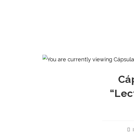
Cá
“Lec