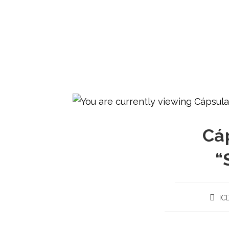
Cá
“
IC