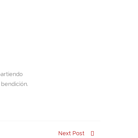
partiendo
 bendición.
Next Post