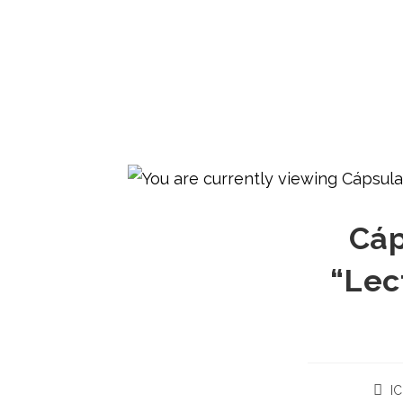
Cáp
“Lec
I