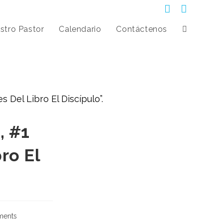
stro Pastor
Calendario
Contáctenos
, #1
ro El
ents