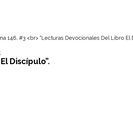
3
l Discípulo”.