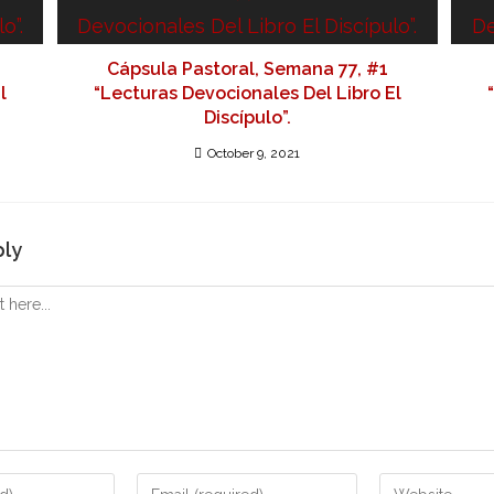
Cápsula Pastoral, Semana 77, #1
l
“Lecturas Devocionales Del Libro El
Discípulo”.
October 9, 2021
ply
Enter
Enter