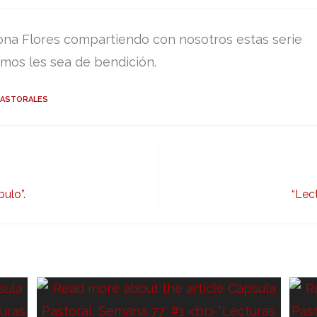
or:
published:
category:
comments:
ona Flores compartiendo con nosotros estas serie
mos les sea de bendición.
PASTORALES
ulo”.
“Lec