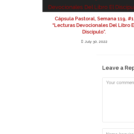
Cápsula Pastoral, Semana 119, #1
“Lecturas Devocionales Del Libro E
Discípulo”.
July 30, 2022
Leave a Re
Comment
Enter