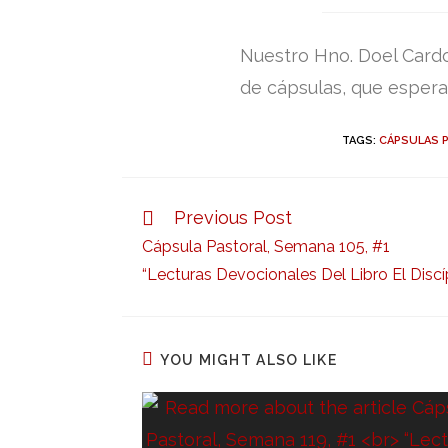
auth
Nuestro Hno. Doel Card
de cápsulas, que espera
TAGS:
CÁPSULAS 
Previous Post
Read
more
Cápsula Pastoral, Semana 105, #1
articles
“Lecturas Devocionales Del Libro El Discíp
YOU MIGHT ALSO LIKE