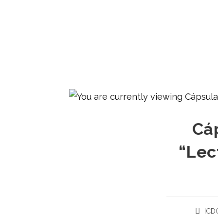
Cá
“Lec
ICD