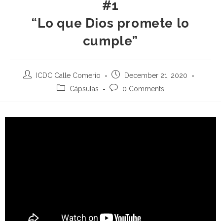
#1
“Lo que Dios promete lo
cumple”
ICDC Calle Comerío
December 21, 2020
Cápsulas
0 Comments