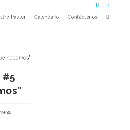
stro Pastor
Calendario
Contáctenos
 #5
mos”
ments