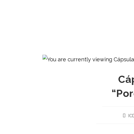
Cá
“Po
IC