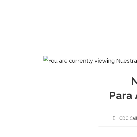
N
Para 
ICDC Cal